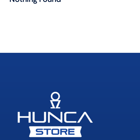
Traş Kolonyası
Tıraş Köpüğü
Wax
Masaj Jeli
Vücut Spreyi
Duş Jeli
Avantajlı Ürün Setleri