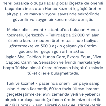
Yerel pazarda olduğu kadar global ölçekte de önemli
başarılara imza atan Hunca Kozmetik, güçlü üretim
Traş Kolonyası
altyapısı ve marka vizyonu sayesinde sektöründe
güvenilir ve saygın bir konum elde etmiştir.
Tıraş Köpüğü
Merkez ofisi Levent / İstanbul’da bulunan Hunca
Kozmetik, Çerkezköy – Tekirdağ’da 22.000 m² alan
Wax
üzerine kurulu modern üretim tesisinde faaliyet
göstermekte ve 500’ü aşkın çalışanıyla üretim
gücünü her geçen gün artırmaktadır.
Masaj Jeli
Jagler, She, Caldion, Hunca Care, Extory, Equal, Viva
Cappio, Carmina, Sensation ve İvrindi markalarıyla
başta Türkiye olmak üzere dünyanın birçok ülkesinde
Vücut Spreyi
tüketicilerle buluşmaktadır.
Duş Jeli
Türkiye kozmetik pazarında önemli bir paya sahip
olan Hunca Kozmetik, 60’tan fazla ülkeye ihracat
gerçekleştirmekte; aynı zamanda yerli ve yabancı
Avantajlı Ürün Setleri
birçok kuruluşa sunduğu fason üretim hizmetleri ile
güçlü iş ortaklıklarını sürekli olarak geliştirmektedir.