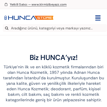
Skip
Yetkili Satıcı — www.kirmizibeyazz.com
to
content
Togg
Search
Navi
EDT Parfüm
for:
Deodorant
Biz HUNCA’yız!
Roll-On
Türkiye’nin ilk ve en köklü kozmetik firmalarından biri
olan Hunca Kozmetik, 1957 yılında Adnan Hunca
Şampuan
tarafından İstanbul’da kurulmuştur. Kuruluşundan bu
yana kalite, güven ve yenilikçilik ilkeleriyle hareket
Saç Kremi
eden Hunca Kozmetik; deodorant, parfüm, kişisel
bakım, cilt bakımı, saç bakımı ve renkli kozmetik
kategorilerinde geniş bir ürün yelpazesine sahiptir.
Saç Spreyi