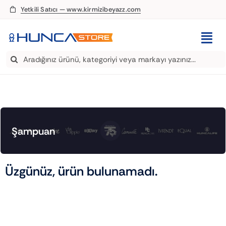
Skip
Yetkili Satıcı — www.kirmizibeyazz.com
to
content
Togg
Search
Navi
EDT Parfüm
for:
Deodorant
Roll-On
Şampuan
Şampuan
Üzgünüz, ürün bulunamadı.
Saç Kremi
Saç Spreyi