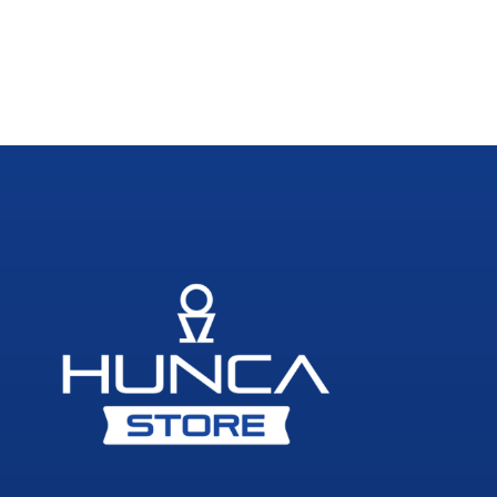
Traş Kolonyası
Tıraş Köpüğü
Wax
Masaj Jeli
Vücut Spreyi
Duş Jeli
Avantajlı Ürün Setleri