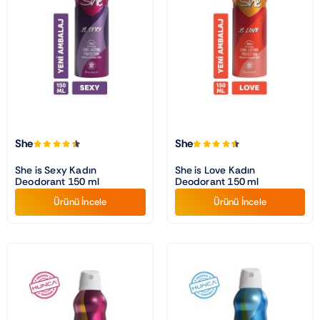
Traş Kolonyası
Tıraş Köpüğü
Wax
She
She
Masaj Jeli
She is Sexy Kadın
She is Love Kadın
Deodorant 150 ml
Deodorant 150 ml
Ürünü İncele
Ürünü İncele
Vücut Spreyi
Duş Jeli
Avantajlı Ürün Setleri