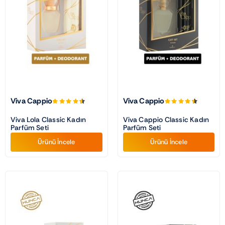
Traş Kolonyası
Tıraş Köpüğü
Wax
Viva Cappio
Viva Cappio
Masaj Jeli
Viva Lola Classic Kadın
Viva Cappio Classic Kadın
Parfüm Seti
Parfüm Seti
Ürünü İncele
Ürünü İncele
Vücut Spreyi
Duş Jeli
Avantajlı Ürün Setleri