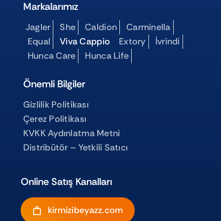
Markalarımız
Jagler
She
Caldion
Carminella
Equal
Viva Cappio
Extory
İvrindi
Hunca Care
Hunca Life
Önemli Bilgiler
Gizlilik Politikası
Çerez Politikası
KVKK Aydınlatma Metni
Distribütör – Yetkili Satıcı
Online Satış Kanalları
kirmizibeyazz.com