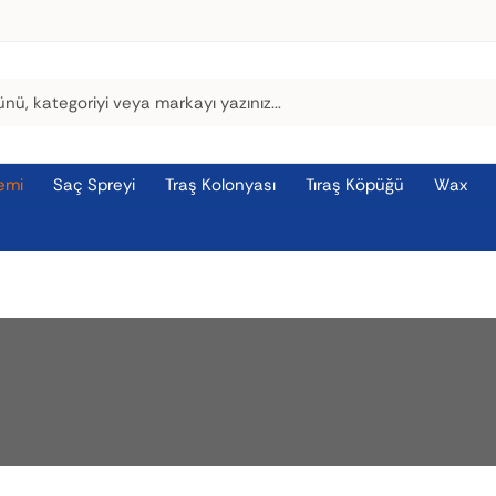
emi
Saç Spreyi
Traş Kolonyası
Tıraş Köpüğü
Wax