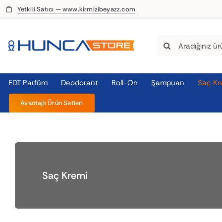
Skip
Yetkili Satıcı — www.kirmizibeyazz.com
to
content
Search
for:
EDT Parfüm
Deodorant
Roll-On
Şampuan
Saç Kr
Avantajlı Ürün Setleri
Saç Kremi