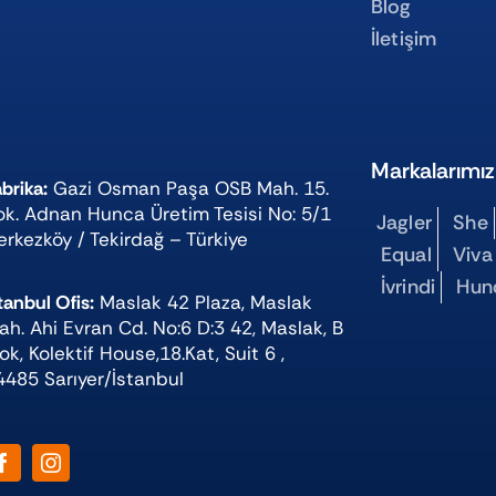
Blog
İletişim
Markalarımız
brika:
Gazi Osman Paşa OSB Mah. 15.
ok. Adnan Hunca Üretim Tesisi No: 5/1
Jagler
She
erkezköy / Tekirdağ – Türkiye
Equal
Viva
İvrindi
Hun
tanbul Ofis:
Maslak 42 Plaza, Maslak
ah. Ahi Evran Cd. No:6 D:3 42, Maslak, B
ok, Kolektif House,18.Kat, Suit 6 ,
4485 Sarıyer/İstanbul