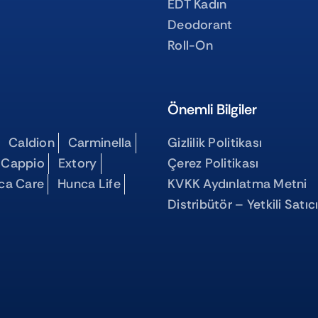
EDT Kadın
Deodorant
Roll-On
Önemli Bilgiler
Caldion
Carminella
Gizlilik Politikası
 Cappio
Extory
Çerez Politikası
ca Care
Hunca Life
KVKK Aydınlatma Metni
Distribütör – Yetkili Satıc