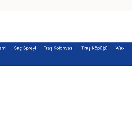
emi
Saç Spreyi
Traş Kolonyası
Tıraş Köpüğü
Wax