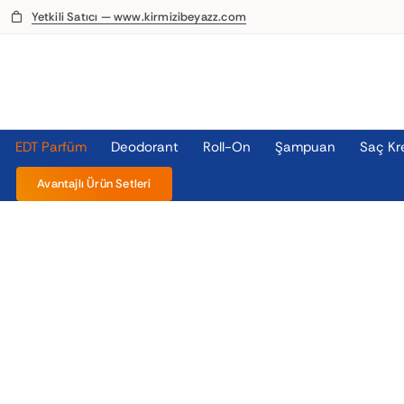
Skip
Yetkili Satıcı — www.kirmizibeyazz.com
to
content
EDT Parfüm
Deodorant
Roll-On
Şampuan
Saç Kr
Avantajlı Ürün Setleri