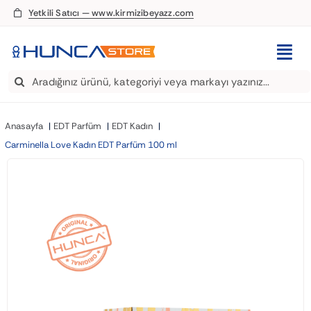
Skip
Yetkili Satıcı — www.kirmizibeyazz.com
to
content
Togg
Search
Navi
EDT Parfüm
for:
Anasayfa
EDT Parfüm
EDT Kadın
Deodorant
Carminella Love Kadın EDT Parfüm 100 ml
Roll-On
Şampuan
Saç Kremi
Saç Spreyi