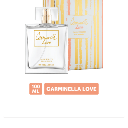
Traş Kolonyası
Tıraş Köpüğü
Wax
Masaj Jeli
Vücut Spreyi
Duş Jeli
Avantajlı Ürün Setleri