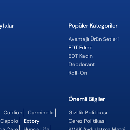
yfalar
Popüler Kategoriler
Avantajlı Ürün Setleri
EDT Erkek
EDT Kadın
Deodorant
Roll-On
Önemli Bilgiler
Caldion
Carminella
Gizlilik Politikası
 Cappio
Extory
Çerez Politikası
ca Care
Hunca Life
KVKK Aydınlatma Metni