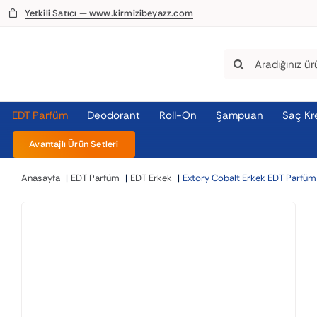
Skip
Yetkili Satıcı — www.kirmizibeyazz.com
to
content
Search
for:
EDT Parfüm
Deodorant
Roll-On
Şampuan
Saç Kr
Avantajlı Ürün Setleri
Anasayfa
EDT Parfüm
EDT Erkek
Extory Cobalt Erkek EDT Parfü