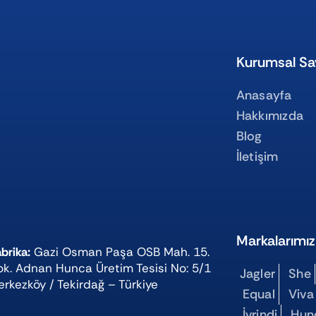
Kurumsal Sa
Anasayfa
Hakkımızda
Blog
İletişim
Markalarımız
brika:
Gazi Osman Paşa OSB Mah. 15.
ok. Adnan Hunca Üretim Tesisi No: 5/1
Jagler
She
erkezköy / Tekirdağ – Türkiye
Equal
Viva
İvrindi
Hun