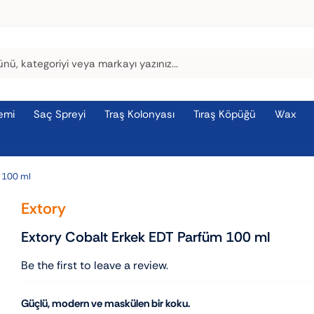
emi
Saç Spreyi
Traş Kolonyası
Tıraş Köpüğü
Wax
m 100 ml
Extory
Extory Cobalt Erkek EDT Parfüm 100 ml
Be the first to leave a review.
Güçlü, modern ve maskülen bir koku.