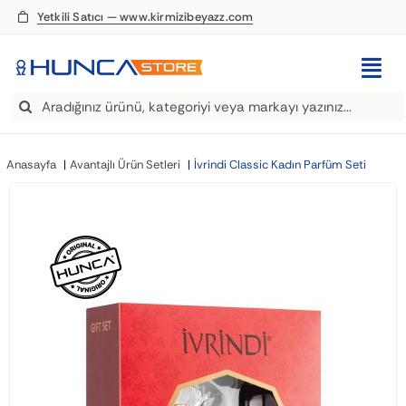
Skip
Yetkili Satıcı — www.kirmizibeyazz.com
to
content
Togg
Search
Navi
EDT Parfüm
for:
Anasayfa
Avantajlı Ürün Setleri
İvrindi Classic Kadın Parfüm Seti
Deodorant
Roll-On
Şampuan
Saç Kremi
Saç Spreyi