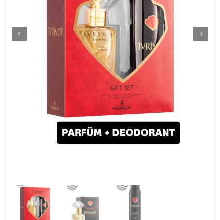
Traş Kolonyası
Tıraş Köpüğü
Wax
Masaj Jeli
Vücut Spreyi
Duş Jeli
Avantajlı Ürün Setleri