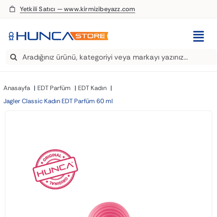
Skip
Yetkili Satıcı — www.kirmizibeyazz.com
to
content
Togg
Search
Navi
EDT Parfüm
for:
Anasayfa
EDT Parfüm
EDT Kadın
Deodorant
Jagler Classic Kadın EDT Parfüm 60 ml
Roll-On
Şampuan
Saç Kremi
Saç Spreyi