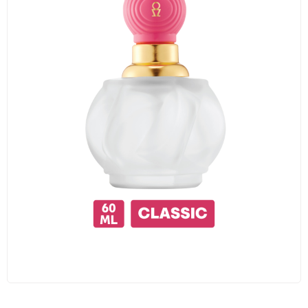
Traş Kolonyası
Tıraş Köpüğü
Wax
Masaj Jeli
Vücut Spreyi
Duş Jeli
Avantajlı Ürün Setleri