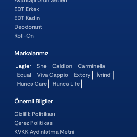
Avantajlı Ürün Setleri
EDT Erkek
EDT Kadın
Deodorant
Roll-On
Markalarımız
Jagler
She
Caldion
Carminella
Equal
Viva Cappio
Extory
İvrindi
Hunca Care
Hunca Life
Önemli Bilgiler
Gizlilik Politikası
Çerez Politikası
KVKK Aydınlatma Metni