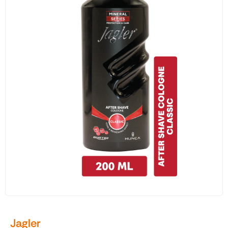
Traş Kolonyası
Tıraş Köpüğü
Wax
Masaj Jeli
Vücut Spreyi
Duş Jeli
Avantajlı Ürün Setleri
Jagler