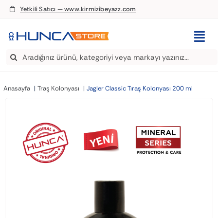
Skip
Yetkili Satıcı — www.kirmizibeyazz.com
to
content
Togg
Search
Navi
EDT Parfüm
for:
Anasayfa
Traş Kolonyası
Jagler Classic Tıraş Kolonyası 200 ml
Deodorant
Roll-On
Şampuan
Saç Kremi
Saç Spreyi