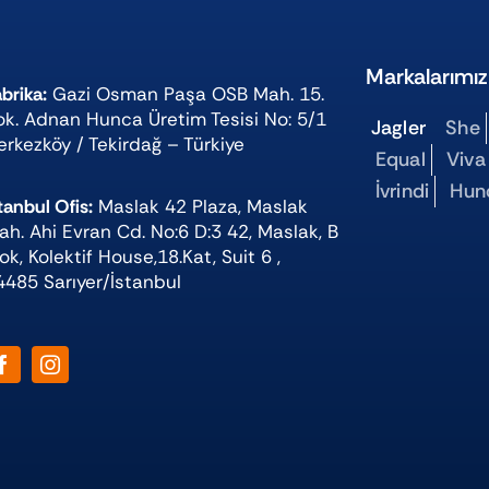
Markalarımız
brika:
Gazi Osman Paşa OSB Mah. 15.
ok. Adnan Hunca Üretim Tesisi No: 5/1
Jagler
She
erkezköy / Tekirdağ – Türkiye
Equal
Viva
İvrindi
Hun
tanbul Ofis:
Maslak 42 Plaza, Maslak
ah. Ahi Evran Cd. No:6 D:3 42, Maslak, B
ok, Kolektif House,18.Kat, Suit 6 ,
4485 Sarıyer/İstanbul