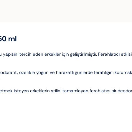
50 ml
pısını tercih eden erkekler için geliştirilmiştir. Ferahlatıcı etki
dorant, özellikle yoğun ve hareketli günlerde ferahlığını korumak i
.
setmek isteyen erkeklerin stilini tamamlayan ferahlatıcı bir deod