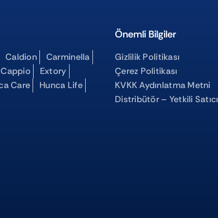
Önemli Bilgiler
Caldion
Carminella
Gizlilik Politikası
 Cappio
Extory
Çerez Politikası
ca Care
Hunca Life
KVKK Aydınlatma Metni
Distribütör – Yetkili Satıc