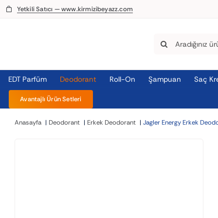
Skip
Yetkili Satıcı — www.kirmizibeyazz.com
to
content
Search
for:
EDT Parfüm
Deodorant
Roll-On
Şampuan
Saç Kr
Avantajlı Ürün Setleri
Anasayfa
Deodorant
Erkek Deodorant
Jagler Energy Erkek Deod