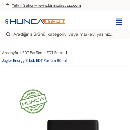
Skip
Yetkili Satıcı — www.kirmizibeyazz.com
to
content
Togg
Search
Navi
EDT Parfüm
for:
Anasayfa
EDT Parfüm
EDT Erkek
Deodorant
Jagler Energy Erkek EDT Parfüm 90 ml
Roll-On
Şampuan
Saç Kremi
Saç Spreyi