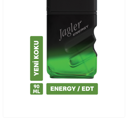
Traş Kolonyası
Tıraş Köpüğü
Wax
Masaj Jeli
Vücut Spreyi
Duş Jeli
Avantajlı Ürün Setleri