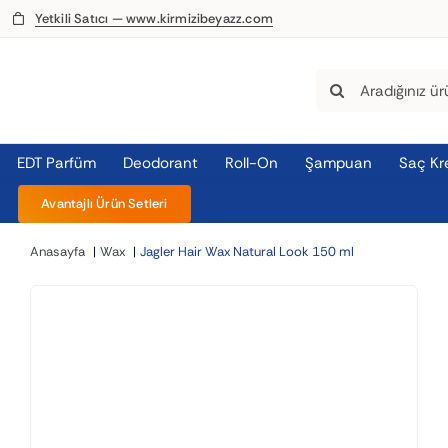
Skip
Yetkili Satıcı — www.kirmizibeyazz.com
to
content
Search
for:
EDT Parfüm
Deodorant
Roll-On
Şampuan
Saç Kr
Avantajlı Ürün Setleri
Anasayfa
Wax
Jagler Hair Wax Natural Look 150 ml