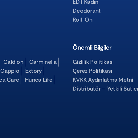
EDT Kadın
Deodorant
Roll-On
Önemli Bilgiler
Caldion
Carminella
Gizlilik Politikası
 Cappio
Extory
Çerez Politikası
ca Care
Hunca Life
KVKK Aydınlatma Metni
Distribütör – Yetkili Satıc