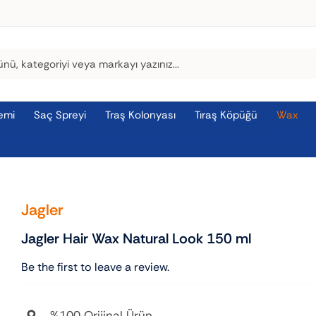
emi
Saç Spreyi
Traş Kolonyası
Tıraş Köpüğü
Wax
Jagler
Jagler Hair Wax Natural Look 150 ml
Be the first to leave a review.
%100 Orijinal Ürün