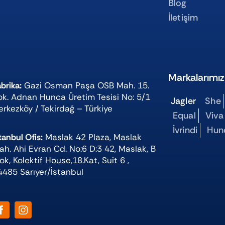
Blog
İletişim
Markalarımız
brika:
Gazi Osman Paşa OSB Mah. 15.
ok. Adnan Hunca Üretim Tesisi No: 5/1
Jagler
She
erkezköy / Tekirdağ – Türkiye
Equal
Viva
İvrindi
Hun
tanbul Ofis:
Maslak 42 Plaza, Maslak
ah. Ahi Evran Cd. No:6 D:3 42, Maslak, B
ok, Kolektif House,18.Kat, Suit 6 ,
4485 Sarıyer/İstanbul