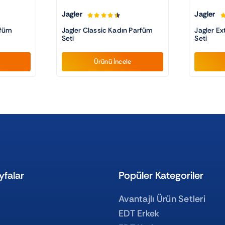
Jagler
Jagler
rfüm
Jagler Classic Kadın Parfüm
Jagler E
Seti
Seti
Ürünü İncele
yfalar
Popüler Kategoriler
Avantajlı Ürün Setleri
EDT Erkek