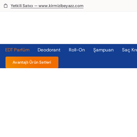
Skip
Yetkili Satıcı — www.kirmizibeyazz.com
to
content
EDT Parfüm
Deodorant
Roll-On
Şampuan
Saç Kr
Avantajlı Ürün Setleri