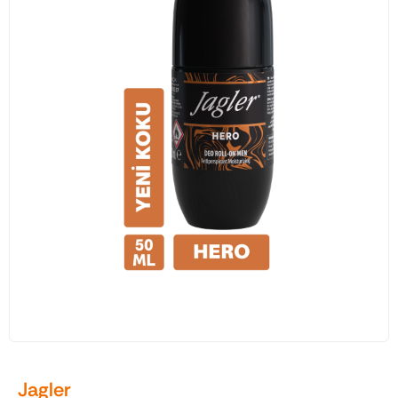
Traş Kolonyası
Tıraş Köpüğü
Wax
Masaj Jeli
Vücut Spreyi
Duş Jeli
Avantajlı Ürün Setleri
Jagler