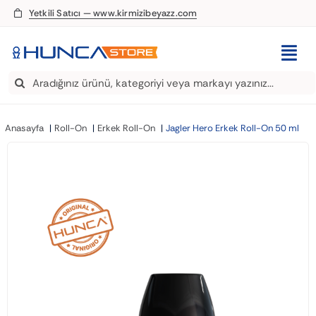
Skip
Yetkili Satıcı — www.kirmizibeyazz.com
to
content
Togg
Search
Navi
EDT Parfüm
for:
Anasayfa
Roll-On
Erkek Roll-On
Jagler Hero Erkek Roll-On 50 ml
Deodorant
Roll-On
Şampuan
Saç Kremi
Saç Spreyi