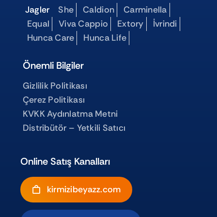
Jagler
She
Caldion
Carminella
Equal
Viva Cappio
Extory
İvrindi
Hunca Care
Hunca Life
Önemli Bilgiler
Gizlilik Politikası
Çerez Politikası
KVKK Aydınlatma Metni
Distribütör – Yetkili Satıcı
Online Satış Kanalları
kirmizibeyazz.com