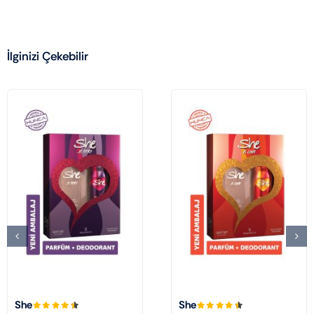
İlginizi Çekebilir
She
She