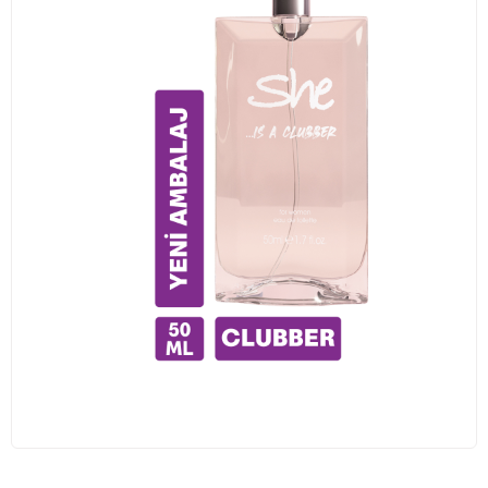
Traş Kolonyası
Tıraş Köpüğü
Wax
Masaj Jeli
Vücut Spreyi
Duş Jeli
Avantajlı Ürün Setleri