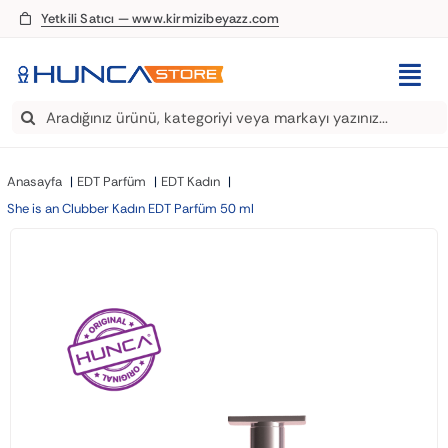
Skip
Yetkili Satıcı — www.kirmizibeyazz.com
to
content
Togg
Search
Navi
EDT Parfüm
for:
Anasayfa
EDT Parfüm
EDT Kadın
Deodorant
She is an Clubber Kadın EDT Parfüm 50 ml
Roll-On
Şampuan
Saç Kremi
Saç Spreyi