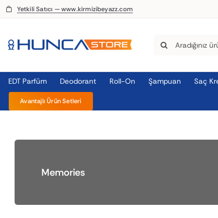
Skip
Yetkili Satıcı — www.kirmizibeyazz.com
to
content
Search
for:
EDT Parfüm
Deodorant
Roll-On
Şampuan
Saç Kr
Avantajlı Ürün Setleri
Memories