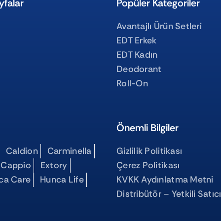
yfalar
Popüler Kategoriler
Avantajlı Ürün Setleri
EDT Erkek
EDT Kadın
Deodorant
Roll-On
Önemli Bilgiler
Caldion
Carminella
Gizlilik Politikası
 Cappio
Extory
Çerez Politikası
ca Care
Hunca Life
KVKK Aydınlatma Metni
Distribütör – Yetkili Satıc