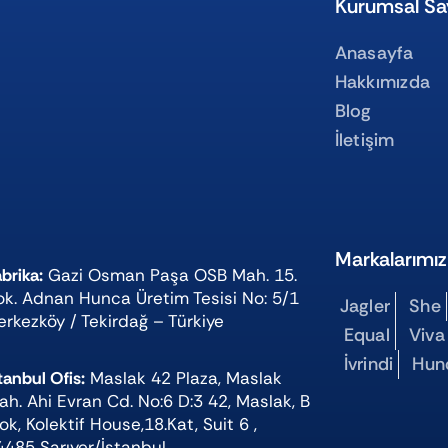
Kurumsal Sa
Anasayfa
Hakkımızda
Blog
İletişim
Markalarımız
brika:
Gazi Osman Paşa OSB Mah. 15.
ok. Adnan Hunca Üretim Tesisi No: 5/1
Jagler
She
erkezköy / Tekirdağ – Türkiye
Equal
Viva
İvrindi
Hun
tanbul Ofis:
Maslak 42 Plaza, Maslak
ah. Ahi Evran Cd. No:6 D:3 42, Maslak, B
ok, Kolektif House,18.Kat, Suit 6 ,
4485 Sarıyer/İstanbul