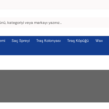
emi
Saç Spreyi
Traş Kolonyası
Tıraş Köpüğü
Wax