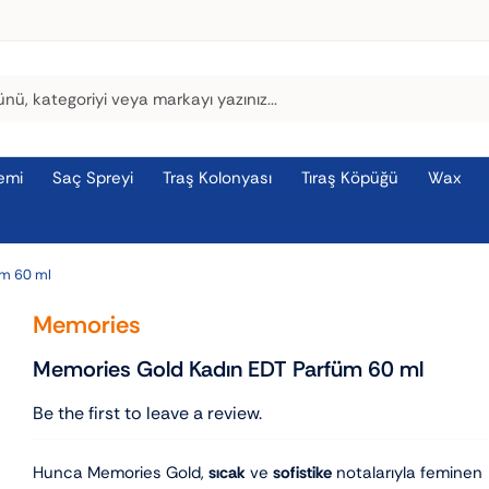
emi
Saç Spreyi
Traş Kolonyası
Tıraş Köpüğü
Wax
üm 60 ml
Memories
Memories Gold Kadın EDT Parfüm 60 ml
Be the first to leave a review.
Hunca Memories Gold,
sıcak
ve
sofistike
notalarıyla feminen