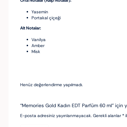
Orta Notalar (Kalp Notalar):
Yasemin
Portakal çiçeği
Alt Notalar:
Vanilya
Amber
Misk
Henüz değerlendirme yapılmadı.
“Memories Gold Kadın EDT Parfüm 60 ml” için yo
E-posta adresiniz yayınlanmayacak.
Gerekli alanlar
*
i