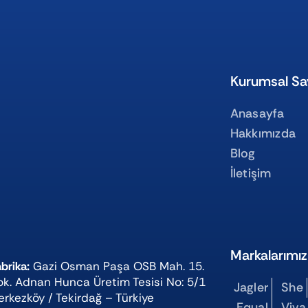
Kurumsal Sa
Anasayfa
Hakkımızda
Blog
İletişim
Markalarımız
brika:
Gazi Osman Paşa OSB Mah. 15.
ok. Adnan Hunca Üretim Tesisi No: 5/1
Jagler
She
erkezköy / Tekirdağ – Türkiye
Equal
Viva