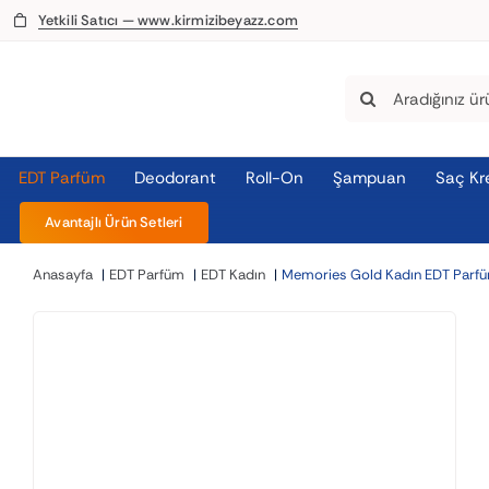
Skip
Yetkili Satıcı — www.kirmizibeyazz.com
to
content
Search
for:
EDT Parfüm
Deodorant
Roll-On
Şampuan
Saç Kr
Avantajlı Ürün Setleri
Anasayfa
EDT Parfüm
EDT Kadın
Memories Gold Kadın EDT Parf