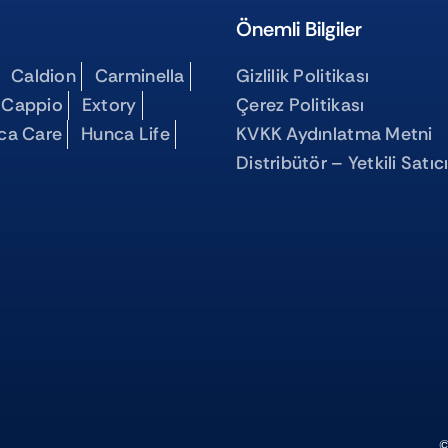
Önemli Bilgiler
Caldion
Carminella
Gizlilik Politikası
 Cappio
Extory
Çerez Politikası
ca Care
Hunca Life
KVKK Aydınlatma Metni
Distribütör – Yetkili Satıc
©