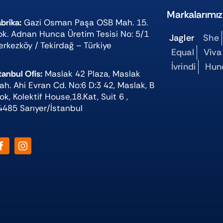
Markalarımız
brika:
Gazi Osman Paşa OSB Mah. 15.
ok. Adnan Hunca Üretim Tesisi No: 5/1
Jagler
She
erkezköy / Tekirdağ – Türkiye
Equal
Viva
İvrindi
Hun
tanbul Ofis:
Maslak 42 Plaza, Maslak
ah. Ahi Evran Cd. No:6 D:3 42, Maslak, B
ok, Kolektif House,18.Kat, Suit 6 ,
4485 Sarıyer/İstanbul