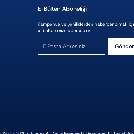
E-Bülten Aboneliği
Kampanya ve yeniliklerden haberdar olmak içi
e-bültenimize abone olun!
Gönder
ı
 1957 - 2026 •
Hunca
• All Rights Reserved • Developed By
Pexist Bili