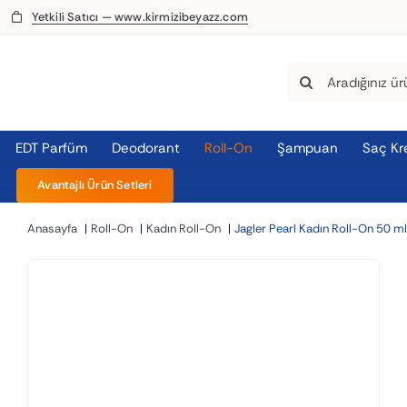
Skip
Yetkili Satıcı — www.kirmizibeyazz.com
to
content
Search
for:
EDT Parfüm
Deodorant
Roll-On
Şampuan
Saç Kr
Avantajlı Ürün Setleri
Anasayfa
Roll-On
Kadın Roll-On
Jagler Pearl Kadın Roll-On 50 m