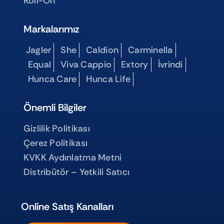
Roll-On
Markalarımız
Jagler
She
Caldion
Carminella
Equal
Viva Cappio
Extory
İvrindi
Hunca Care
Hunca Life
Önemli Bilgiler
Gizlilik Politikası
Çerez Politikası
KVKK Aydınlatma Metni
Distribütör – Yetkili Satıcı
Online Satış Kanalları