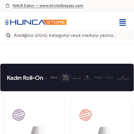
Skip
Yetkili Satıcı — www.kirmizibeyazz.com
to
content
Togg
Search
Navi
EDT Parfüm
for:
Deodorant
Roll-On
Kadın Roll-On
Şampuan
Saç Kremi
Saç Spreyi