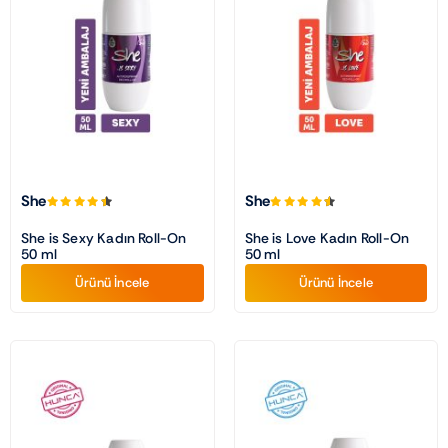
Traş Kolonyası
Tıraş Köpüğü
Wax
She
She
Masaj Jeli
She is Sexy Kadın Roll-On
She is Love Kadın Roll-On
50 ml
50 ml
Ürünü İncele
Ürünü İncele
Vücut Spreyi
Duş Jeli
Avantajlı Ürün Setleri