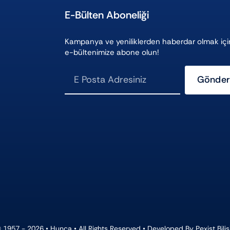
E-Bülten Aboneliği
Kampanya ve yeniliklerden haberdar olmak içi
e-bültenimize abone olun!
Gönder
ı
 1957 - 2026 •
Hunca
• All Rights Reserved • Developed By
Pexist Bili