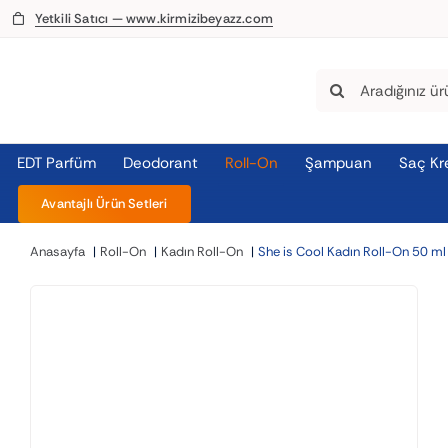
Skip
Yetkili Satıcı — www.kirmizibeyazz.com
to
content
Search
for:
EDT Parfüm
Deodorant
Roll-On
Şampuan
Saç Kr
Avantajlı Ürün Setleri
Anasayfa
Roll-On
Kadın Roll-On
She is Cool Kadın Roll-On 50 ml