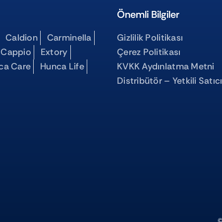
Önemli Bilgiler
Caldion
Carminella
Gizlilik Politikası
 Cappio
Extory
Çerez Politikası
ca Care
Hunca Life
KVKK Aydınlatma Metni
Distribütör – Yetkili Satıc
©