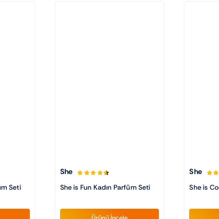
She
She
üm Seti
She is Fun Kadın Parfüm Seti
She is Co
Ürünü İncele