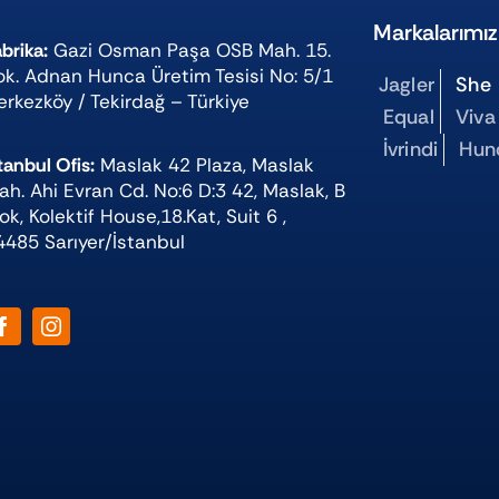
Markalarımız
brika:
Gazi Osman Paşa OSB Mah. 15.
ok. Adnan Hunca Üretim Tesisi No: 5/1
Jagler
She
erkezköy / Tekirdağ – Türkiye
Equal
Viva
İvrindi
Hun
tanbul Ofis:
Maslak 42 Plaza, Maslak
ah. Ahi Evran Cd. No:6 D:3 42, Maslak, B
ok, Kolektif House,18.Kat, Suit 6 ,
4485 Sarıyer/İstanbul