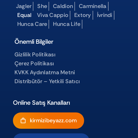
Jagler
She
Caldion
Carminella
Equal
Viva Cappio
Extory
İvrindi
Hunca Care
Hunca Life
Önemli Bilgiler
Gizlilik Politikası
Çerez Politikası
KVKK Aydınlatma Metni
Distribütör – Yetkili Satıcı
Online Satış Kanalları
kirmizibeyazz.com