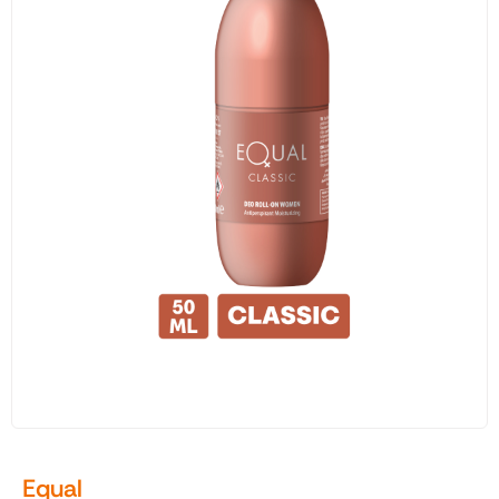
Traş Kolonyası
Tıraş Köpüğü
Wax
Masaj Jeli
Vücut Spreyi
Duş Jeli
Avantajlı Ürün Setleri
Equal