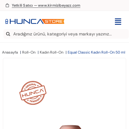
Skip
Yetkili Satıcı — www.kirmizibeyazz.com
to
content
Togg
Search
Navi
EDT Parfüm
for:
Anasayfa
Roll-On
Kadın Roll-On
Equal Classic Kadın Roll-On 50 ml
Deodorant
Roll-On
Şampuan
Saç Kremi
Saç Spreyi