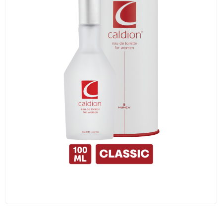
Traş Kolonyası
Tıraş Köpüğü
Wax
Masaj Jeli
Vücut Spreyi
Duş Jeli
Avantajlı Ürün Setleri