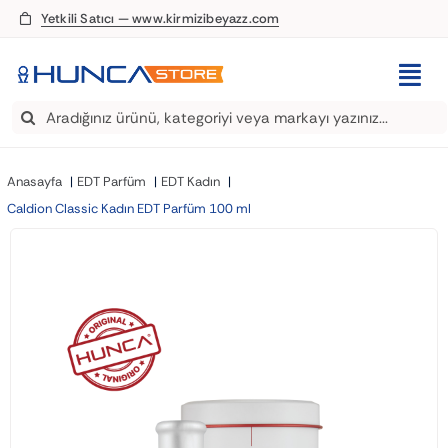
Skip
Yetkili Satıcı — www.kirmizibeyazz.com
to
content
Togg
Search
Navi
EDT Parfüm
for:
Anasayfa
EDT Parfüm
EDT Kadın
Deodorant
Caldion Classic Kadın EDT Parfüm 100 ml
Roll-On
Şampuan
Saç Kremi
Saç Spreyi