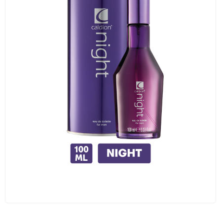
Traş Kolonyası
Tıraş Köpüğü
Wax
Masaj Jeli
Vücut Spreyi
Duş Jeli
Avantajlı Ürün Setleri