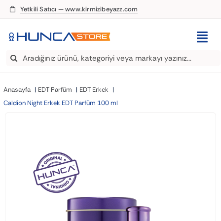
Skip
Yetkili Satıcı — www.kirmizibeyazz.com
to
content
Togg
Search
Navi
EDT Parfüm
for:
Anasayfa
EDT Parfüm
EDT Erkek
Deodorant
Caldion Night Erkek EDT Parfüm 100 ml
Roll-On
Şampuan
Saç Kremi
Saç Spreyi