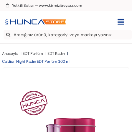
Skip
Yetkili Satıcı — www.kirmizibeyazz.com
to
content
Togg
Search
Navi
EDT Parfüm
for:
Anasayfa
EDT Parfüm
EDT Kadın
Deodorant
Caldion Night Kadın EDT Parfüm 100 ml
Roll-On
Şampuan
Saç Kremi
Saç Spreyi