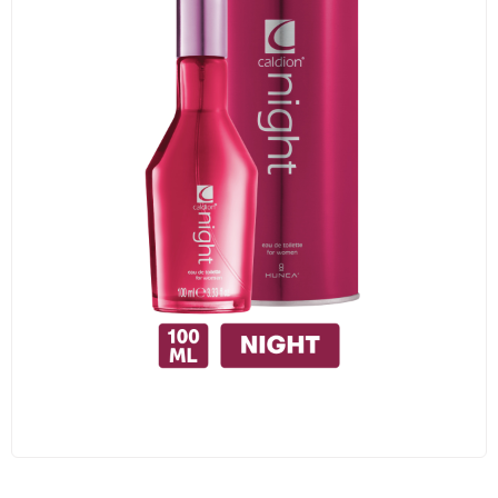
Traş Kolonyası
Tıraş Köpüğü
Wax
Masaj Jeli
Vücut Spreyi
Duş Jeli
Avantajlı Ürün Setleri