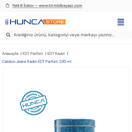
Skip
Yetkili Satıcı — www.kirmizibeyazz.com
to
content
Togg
Search
Navi
EDT Parfüm
for:
Anasayfa
EDT Parfüm
EDT Kadın
Deodorant
Caldion Jeans Kadın EDT Parfüm 100 ml
Roll-On
Şampuan
Saç Kremi
Saç Spreyi