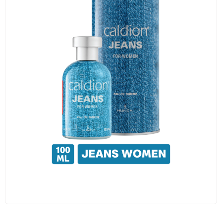
Traş Kolonyası
Tıraş Köpüğü
Wax
Masaj Jeli
Vücut Spreyi
Duş Jeli
Avantajlı Ürün Setleri