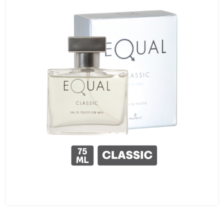
Traş Kolonyası
Tıraş Köpüğü
Wax
Masaj Jeli
Vücut Spreyi
Duş Jeli
Avantajlı Ürün Setleri