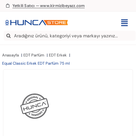
Skip
Yetkili Satıcı — www.kirmizibeyazz.com
to
content
Togg
Search
Navi
EDT Parfüm
for:
Anasayfa
EDT Parfüm
EDT Erkek
Deodorant
Equal Classic Erkek EDT Parfüm 75 ml
Roll-On
Şampuan
Saç Kremi
Saç Spreyi