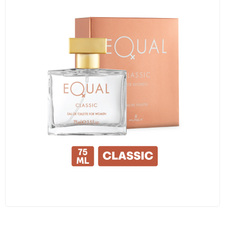
Traş Kolonyası
Tıraş Köpüğü
Wax
Masaj Jeli
Vücut Spreyi
Duş Jeli
Avantajlı Ürün Setleri