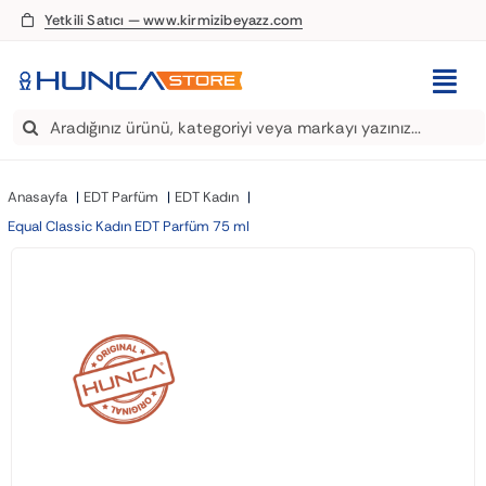
Skip
Yetkili Satıcı — www.kirmizibeyazz.com
to
content
Togg
Search
Navi
EDT Parfüm
for:
Anasayfa
EDT Parfüm
EDT Kadın
Deodorant
Equal Classic Kadın EDT Parfüm 75 ml
Roll-On
Şampuan
Saç Kremi
Saç Spreyi