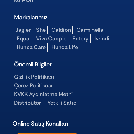
Roll-On
Markalarımız
Jagler
She
Caldion
Carminella
Equal
Viva Cappio
Extory
İvrindi
Hunca Care
Hunca Life
Önemli Bilgiler
Gizlilik Politikası
Çerez Politikası
KVKK Aydınlatma Metni
Distribütör – Yetkili Satıcı
Online Satış Kanalları