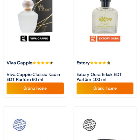
Traş Kolonyası
Tıraş Köpüğü
Wax
Viva Cappio
Extory
Masaj Jeli
Viva Cappio Classic Kadın
Extory Ocra Erkek EDT
EDT Parfüm 60 ml
Parfüm 100 ml
Ürünü İncele
Ürünü İncele
Vücut Spreyi
Duş Jeli
Avantajlı Ürün Setleri